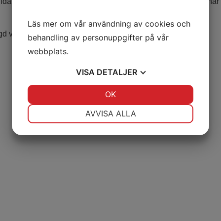
ritet, hållbarhet och meningsfullt arbete. Arbetsträningen har 
Läs mer om vår användning av cookies och
lagd verksamhet på Emmaus eller på extern praktikplats.
behandling av personuppgifter på vår
webbplats.
VISA
DETALJER
JA
NEJ
OK
JA
NEJ
NÖDVÄNDIG
INSTÄLLNINGAR
AVVISA ALLA
JA
NEJ
JA
NEJ
MARKNADSFÖRING
STATISTIK