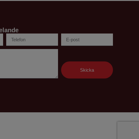
elande
Skicka