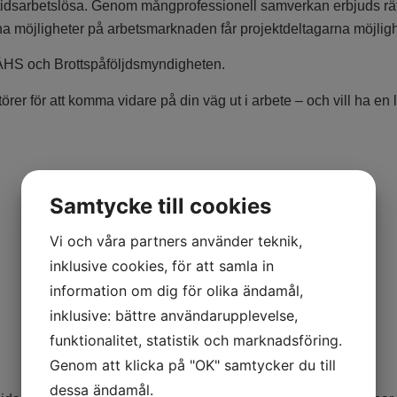
tidsarbetslösa. Genom mångprofessionell samverkan erbjuds rätt s
sina möjligheter på arbetsmarknaden får projektdeltagarna möjligh
ÅHS och Brottspåföljdsmyndigheten.
örer för att komma vidare på din väg ut i arbete – och vill ha en l
Samtycke till cookies
Vi och våra partners använder teknik,
inklusive cookies, för att samla in
information om dig för olika ändamål,
inklusive: bättre användarupplevelse,
funktionalitet, statistik och marknadsföring.
Genom att klicka på "OK" samtycker du till
dessa ändamål.