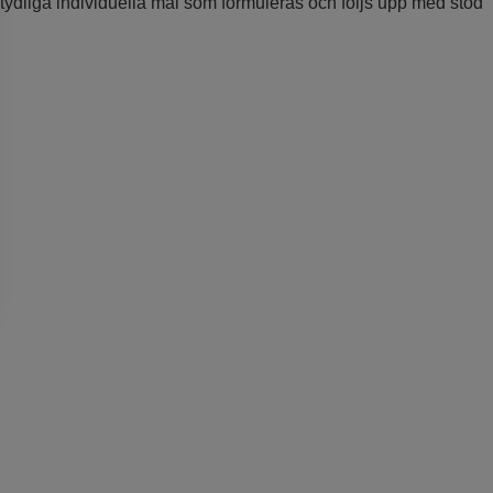
tydliga individuella mål som formuleras och följs upp med stöd