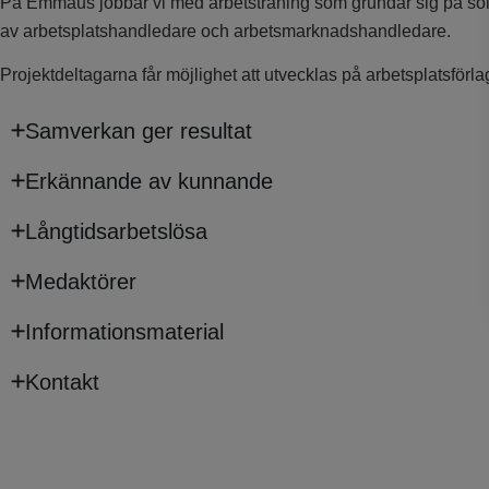
På Emmaus jobbar vi med arbetsträning som grundar sig på solida
av arbetsplatshandledare och arbetsmarknadshandledare.
Projektdeltagarna får möjlighet att utvecklas på arbetsplatsför
Samverkan ger resultat
Erkännande av kunnande
Långtidsarbetslösa
Medaktörer
Informationsmaterial
Kontakt