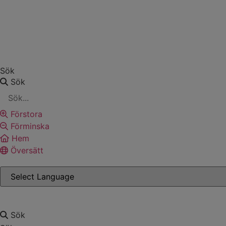
Hoppa
till
innehåll
Sök
Sök
Förstora
Förminska
Hem
Översätt
Sök