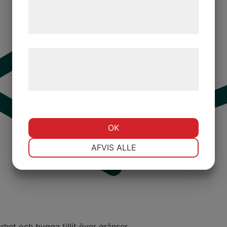
tjenester. Ved at klikke på 'OK' giver du
samtykke til disse formål.
Læs mere om vores brug af cookies og
behandling af persondata på vores
hjemmeside.
OK
NØDVENDIGE
PRÆFERENCER
AFVIS ALLE
MARKETING
STATISTIK
rhet och bygga tillit över gränser.