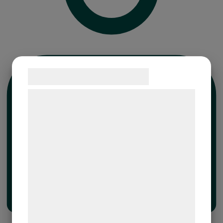
Samtykke til cookies
Vi og vores samarbejdspartnere bruger
teknologier, herunder cookies, til at
indsamle oplysninger om dig til forskellige
formål, herunder: Tilpasning af annoncering,
bedre brugeroplevelse, funktionalitet,
statistik og marketing. Disse oplysninger
kan blive delt med annoncerings- og
analysepartnere, som kan kombinere dem
med data, du tidligere har givet dem eller
de har indsamlet gennem din brug af deres