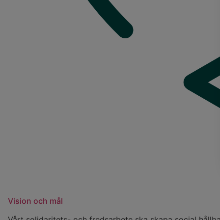
Vision och mål
Vårt solidaritets- och fredsarbete ska skapa social hållba