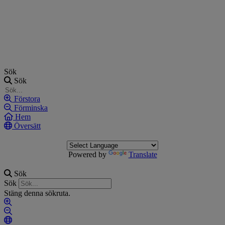
Hoppa
till
innehåll
Sök
Sök
Förstora
Förminska
Hem
Översätt
Powered by
Translate
Sök
Sök
Stäng denna sökruta.