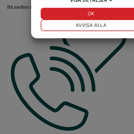
Bli medlem i Emmaus Åland!
JA
NEJ
OK
JA
NEJ
NÖDVÄNDIG
INSTÄLLNINGAR
AVVISA ALLA
JA
NEJ
JA
NEJ
MARKNADSFÖRING
STATISTIK