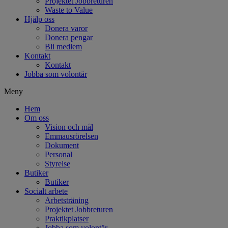
Projektet Jobbreturen
Waste to Value
Hjälp oss
Donera varor
Donera pengar
Bli medlem
Kontakt
Kontakt
Jobba som volontär
Meny
Hem
Om oss
Vision och mål
Emmausrörelsen
Dokument
Personal
Styrelse
Butiker
Butiker
Socialt arbete
Arbetsträning
Projektet Jobbreturen
Praktikplatser
Jobba som volontär