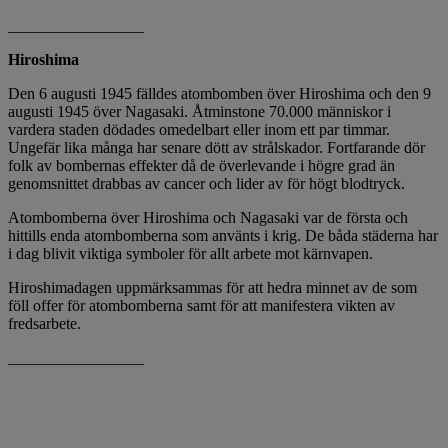
_________________
Hiroshima
Den 6 augusti 1945 fälldes atombomben över Hiroshima och den 9
augusti 1945 över Nagasaki. Åtminstone 70.000 människor i
vardera staden dödades omedelbart eller inom ett par timmar.
Ungefär lika många har senare dött av strålskador. Fortfarande dör
folk av bombernas effekter då de överlevande i högre grad än
genomsnittet drabbas av cancer och lider av för högt blodtryck.
Atombomberna över Hiroshima och Nagasaki var de första och
hittills enda atombomberna som använts i krig. De båda städerna har
i dag blivit viktiga symboler för allt arbete mot kärnvapen.
Hiroshimadagen uppmärksammas för att hedra minnet av de som
föll offer för atombomberna samt för att manifestera vikten av
fredsarbete.
_________________