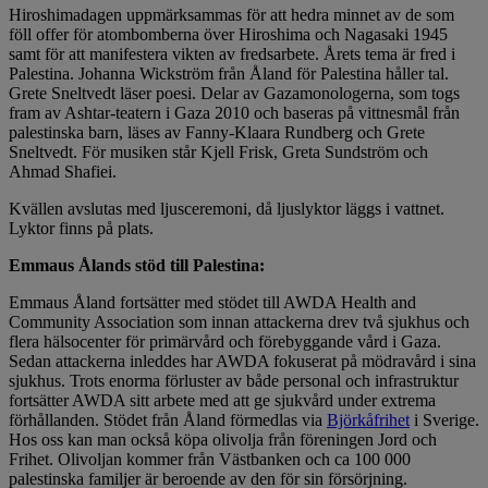
Hiroshimadagen uppmärksammas för att hedra minnet av de som
föll offer för atombomberna över Hiroshima och Nagasaki 1945
samt för att manifestera vikten av fredsarbete. Årets tema är fred i
Palestina. Johanna Wickström från Åland för Palestina håller tal.
Grete Sneltvedt läser poesi. Delar av Gazamonologerna, som togs
fram av Ashtar-teatern i Gaza 2010 och baseras på vittnesmål från
palestinska barn, läses av Fanny-Klaara Rundberg och Grete
Sneltvedt. För musiken står Kjell Frisk, Greta Sundström och
Ahmad Shafiei.
Kvällen avslutas med ljusceremoni, då ljuslyktor läggs i vattnet.
Lyktor finns på plats.
Emmaus Ålands stöd till Palestina:
Emmaus Åland fortsätter med stödet till AWDA Health and
Community Association som innan attackerna drev två sjukhus och
flera hälsocenter för primärvård och förebyggande vård i Gaza.
Sedan attackerna inleddes har AWDA fokuserat på mödravård i sina
sjukhus. Trots enorma förluster av både personal och infrastruktur
fortsätter AWDA sitt arbete med att ge sjukvård under extrema
förhållanden. Stödet från Åland förmedlas via
Björkåfrihet
i Sverige.
Hos oss kan man också köpa olivolja från föreningen Jord och
Frihet. Olivoljan kommer från Västbanken och ca 100 000
palestinska familjer är beroende av den för sin försörjning.