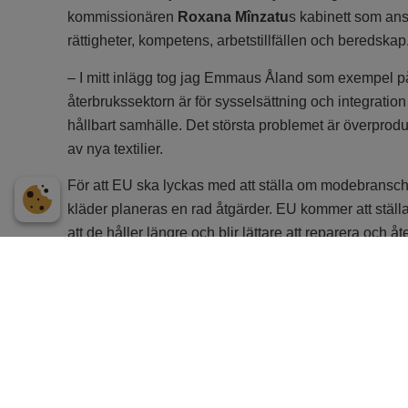
kommissionären
Roxana Mînzatu
s kabinett som ans
rättigheter, kompetens, arbetstillfällen och beredskap
– I mitt inlägg tog jag Emmaus Åland som exempel på
återbrukssektorn är för sysselsättning och integration s
hållbart samhälle. Det största problemet är överpro
av nya textilier.
För att EU ska lyckas med att ställa om modebransc
kläder planeras en rad åtgärder. EU kommer att ställa 
att de håller längre och blir lättare att reparera och 
producentansvar för textilier.
Emmaus Åland tar emot ca 1.000 kg begagnade varor 
i våra butiker, 20 procent skickar vi till organisation
frågor i Estland och Polen medan resterande 20 proc
till oss eftersom de blir avfall.
– Emmaus Åland har en hållbarhetsstrategi med målet