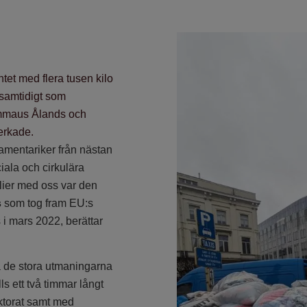
et med flera tusen kilo
s samtidigt som
Emmaus Ålands och
erkade.
amentariker från nästan
iala och cirkulära
lier med oss var den
s
som tog fram EU:s
s i mars 2022, berättar
tera de stora utmaningarna
s ett två timmar långt
ektorat samt med