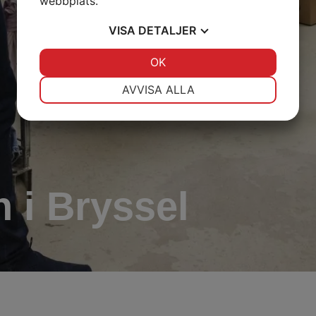
webbplats.
VISA
DETALJER
JA
NEJ
OK
JA
NEJ
NÖDVÄNDIG
INSTÄLLNINGAR
AVVISA ALLA
JA
NEJ
JA
NEJ
MARKNADSFÖRING
STATISTIK
n i Bryssel