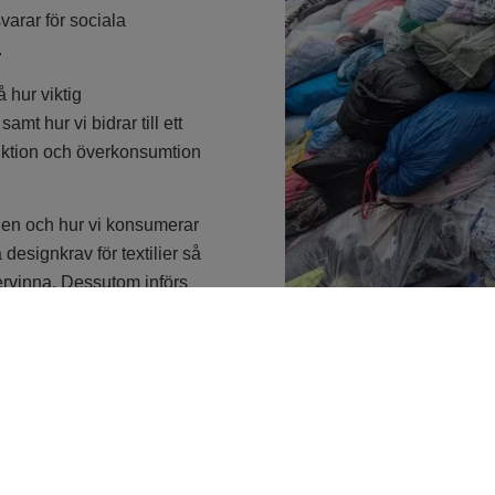
varar för sociala
.
 hur viktig
amt hur vi bidrar till ett
duktion och överkonsumtion
hen och hur vi konsumerar
designkrav för textilier så
återvinna. Dessutom införs
per dag. 60 procent säljs
er som jobbar med sociala
ent aldrig borde ha kommit
 att organisationen år