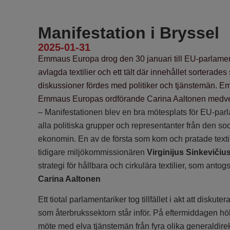
Manifestation i Bryssel
2025-01-31
Emmaus Europa drog den 30 januari till EU-parlament
avlagda textilier och ett tält där innehållet sorterade
diskussioner fördes med politiker och tjänstemän. 
Emmaus Europas ordförande Carina Aaltonen medv
– Manifestationen blev en bra mötesplats för EU-parl
alla politiska grupper och representanter från den soc
ekonomin. En av de första som kom och pratade texti
tidigare miljökommissionären
Virginijus Sinkevičiu
strategi för hållbara och cirkulära textilier, som antog
Carina Aaltonen
Ett tiotal parlamentariker tog tillfället i akt att disku
som återbrukssektorn står inför. På eftermiddagen höll
möte med elva tjänstemän från fyra olika generaldir