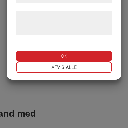
Læs mere om vores brug af cookies og
behandling af persondata på vores
l: Secondhand m
hjemmeside.
OK
NØDVENDIGE
PRÆFERENCER
AFVIS ALLE
MARKETING
STATISTIK
hand med