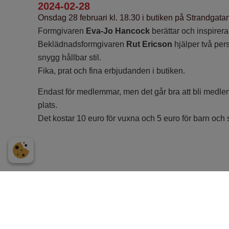
2024-02-28
Onsdag 28 februari kl. 18.30 i butiken på Strandgata
Formgivaren
Eva-Jo Hancock
berättar och inspirera
Beklädnadsformgivaren
Rut Ericson
hjälper två pers
snygg hållbar stil.
Fika, prat och fina erbjudanden i butiken.
Endast för medlemmar, men det går bra att bli medl
plats.
Det kostar 10 euro för vuxna och 5 euro för barn och