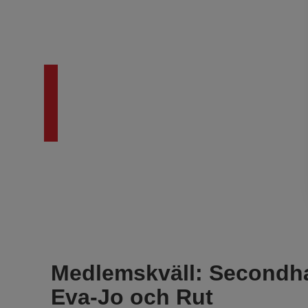
Medlemskväl
och Rut
Medlemskväll: Second
Eva-Jo och Rut