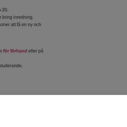
n 20.
r kring inredning.
oner att få en ny och
em
för förhand
eller på
 studerande.