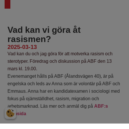
rasismen?
Vad kan vi göra åt
rasismen?
2025-03-13
Vad kan du och jag göra för att motverka rasism och
sterotyper. Föredrag och diskussion på ABF den 13
mars kl. 19.00.
Evenemanget hålls på ABF (Ålandsvägen 40), är på
engelska och leds av Anna som är volontär på ABF och
Emmaus. Anna har en kandidatexamen i sociologi med
fokus på ojämställdhet, rasism, migration och
arbetsmarknad. Läs mer och anmäl dig på
ABF:s
hemsida