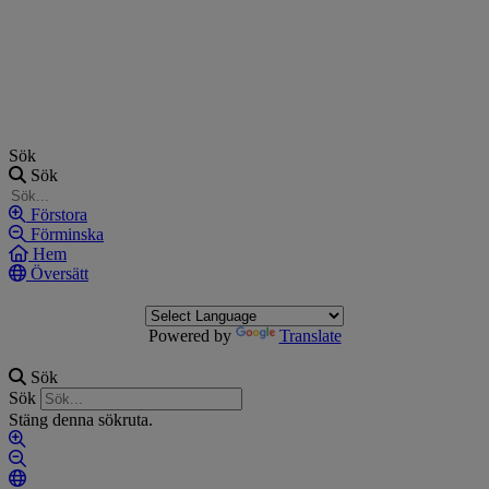
Hoppa
till
innehåll
Sök
Sök
Förstora
Förminska
Hem
Översätt
Powered by
Translate
Sök
Sök
Stäng denna sökruta.