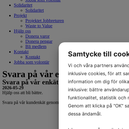
Solidaritet
Solidaritet
Projekt
Projektet Jobbreturen
Waste to Value
Hjälp oss
Donera varor
Donera pengar
Bli medlem
Kontakt
Samtycke till coo
Kontakt
Jobba som volontär
Vi och våra partners använd
Svara på vår enkät!
inklusive cookies, för att sa
Svara på vår enkät!
information om dig för olik
2026-05-29
inklusive: bättre användarup
Hjälp oss att bli bättre.
funktionalitet, statistik oc
Svara på vår kundenkät genom att
KLICKA HÄR!
Genom att klicka på "OK" sa
dessa ändamål.