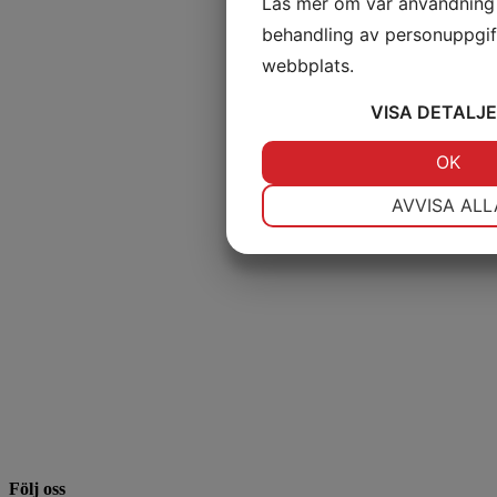
Läs mer om vår användning
behandling av personuppgif
webbplats.
VISA
DETALJE
JA
NEJ
OK
NÖDVÄNDIG
I
AVVISA ALL
JA
NEJ
MARKNADSFÖRING
Följ oss