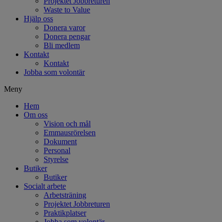
Projektet Jobbreturen
Waste to Value
Hjälp oss
Donera varor
Donera pengar
Bli medlem
Kontakt
Kontakt
Jobba som volontär
Meny
Hem
Om oss
Vision och mål
Emmausrörelsen
Dokument
Personal
Styrelse
Butiker
Butiker
Socialt arbete
Arbetsträning
Projektet Jobbreturen
Praktikplatser
Jobba som volontär