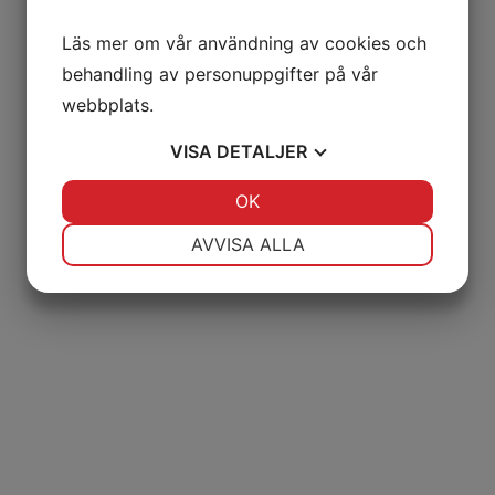
Hiroshima-afton 6 augusti
Läs mer om vår användning av cookies och
Tal, musik och ljusceremoni för freden.
behandling av personuppgifter på vår
Läs mer
webbplats.
VISA
DETALJER
JA
NEJ
OK
JA
NEJ
NÖDVÄNDIG
INSTÄLLNINGAR
AVVISA ALLA
JA
NEJ
JA
NEJ
MARKNADSFÖRING
STATISTIK